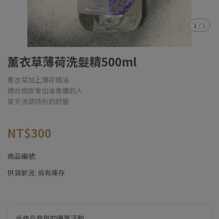
1
/
1
薰衣草薄荷洗髮精500ml
薰衣草加上薄荷精油
適合頭皮會出油會癢的人
夏天洗頭特別的舒服
NT$300
商品編號:
供貨狀況:
尚有庫存
此商品參與的優惠活動