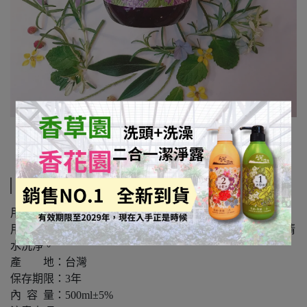
規格說明
用 途：清潔頭髮
用 法：取適量按摩於濕潤的頭髮，搓揉出泡沫，再用清
水洗淨。
產 地：台灣
保存期限：3年
內 容 量：500ml±5%